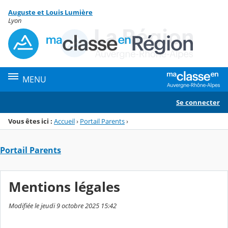
Panneau de gestion des cookies
Auguste et Louis Lumière
Menu de la rubrique
Contenu
Lyon
MENU
Se connecter
Vous êtes ici :
Accueil
›
Portail Parents
›
Portail Parents
Mentions légales
Modifiée le jeudi 9 octobre 2025 15:42