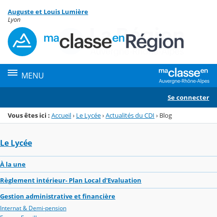
Panneau de gestion des cookies
Auguste et Louis Lumière
Menu de la rubrique
Contenu
Lyon
MENU
Se connecter
Vous êtes ici :
Accueil
›
Le Lycée
›
Actualités du CDI
›
Blog
Le Lycée
À la une
Règlement intérieur- Plan Local d'Evaluation
Gestion administrative et financière
Internat & Demi-pension