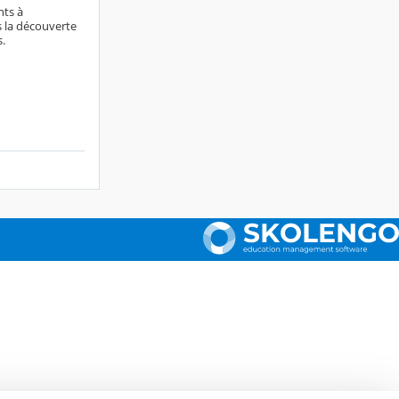
nts à
s la découverte
.