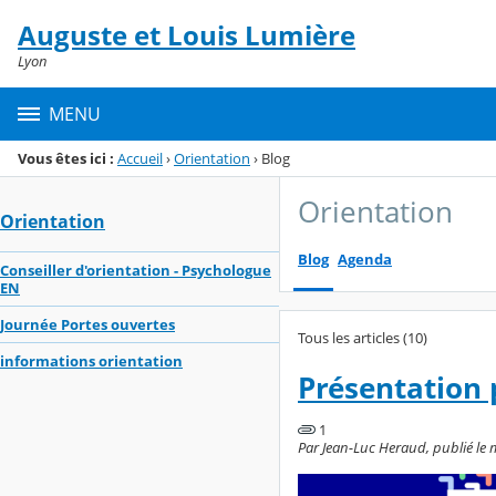
Panneau de gestion des cookies
Auguste et Louis Lumière
Menu de la rubrique
Contenu
Lyon
MENU
Vous êtes ici :
Accueil
›
Orientation
›
Blog
Orientation
Orientation
Blog
Agenda
Conseiller d'orientation - Psychologue
EN
Journée Portes ouvertes
Tous les articles (10)
informations orientation
Présentation
1
Par Jean-Luc Heraud, publié le m