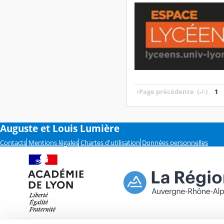
‹
Page précédente
(-/-)
1
Auguste et Louis Lumière
Contacts
Mentions légales
Chartes d'utilisation
Données personnelles