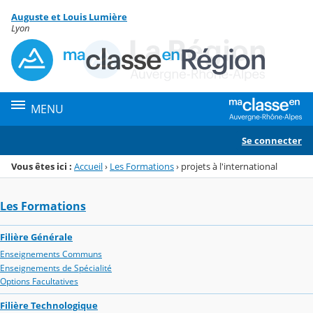
Panneau de gestion des cookies
Auguste et Louis Lumière
Menu de la rubrique
Contenu
Lyon
MENU
Se connecter
Vous êtes ici :
Accueil
›
Les Formations
›
projets à l'international
Les Formations
Filière Générale
Enseignements Communs
Enseignements de Spécialité
Options Facultatives
Filière Technologique