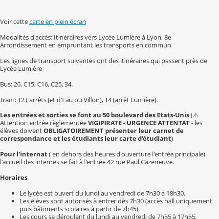
Voir cette
carte en plein écran
Modalités d'accès: Itinéraires vers Lycée Lumière à Lyon, 8e
Arrondissement en empruntant les transports en commun
Les lignes de transport suivantes ont des itinéraires qui passent près de
Lycée Lumière
Bus: 26, C15, C16, C25, 34.
Tram: T2 ( arrêts Jet d'Eau ou Villon), T4 (arrêt Lumière).
Les entrées et sorties se font au 50 boulevard des Etats-Unis
(⚠️
Attention entrée règlementée
VIGIPIRATE - URGENCE ATTENTAT
- les
élèves doivent
OBLIGATOIREMENT présenter leur carnet de
correspondance et les étudiants leur carte d'étudiant
)
Pour l'internat
( en dehors des heures d'ouverture l'entrée principale)
l'accueil des internes se fait à l'entrée 42 rue Paul Cazeneuve.
Horaires
Le lycée est ouvert du lundi au vendredi de 7h30 à 18h30.
Les élèves sont autorisés à entrer dès 7h30 (accès hall uniquement
puis bâtiments scolaires à partir de 7h45).
Les cours se déroulent du lundi au vendredi de 7h55 à 17h55.