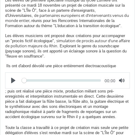
Les élèves de première spécialité musique du lycée Lumière ont
présenté ce mardi 18 novembre un projet de création musicale sur la
scène de "L'Île Ô", face à un parterre d'enseignants,
de partenaires européens et d’intervenants venus du
d'Universitaires,
monde entier,
réunis pour les Rencontres Internationales de la
Formation autour du thème "L'éducation à la transition écologique".
Les élèves musiciens ont proposé deux créations pour accompagner
simulation de procès autour d’une affaire
un "procès fictif écologique",
de pollution majeure du Rhin
. Explorant le genre du
soundscape
(paysage sonore), ils ont apporté un éclairage sonore à la question du
"fleuve en souffrance".
Ils ont d'abord dévoilé une pièce entièrement électroacoustique
L
T
00:00
e
e
c
m
t
; puis ont réalisé une pièce mixte, production mêlant sons pré-
p
u
enregistrés et interprétation instrumentale en direct. Cette deuxième
s
r
é
pièce a fait dialoguer la flûte basse, la flûte alto, la guitare électrique et
e
c
le synthétiseur avec des sons électroniques et un montage
o
radiophonique réalisé à partir de fragments de reportages sur un
u
accident écologique survenu sur le Rhin il y a quelques années.
l
é
Toute la classe a travaillé à ce projet de création mais seule une petite
délégation d'élèves s'est rendue mardi sur la scène de "L'Île Ô" pour