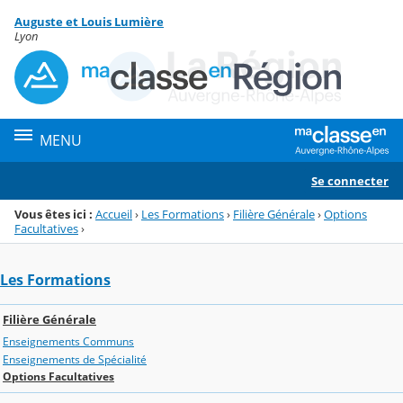
Panneau de gestion des cookies
Auguste et Louis Lumière
Menu de la rubrique
Contenu
Lyon
MENU
Se connecter
Vous êtes ici :
Accueil
›
Les Formations
›
Filière Générale
›
Options
Facultatives
›
Les Formations
Filière Générale
Enseignements Communs
Enseignements de Spécialité
Options Facultatives